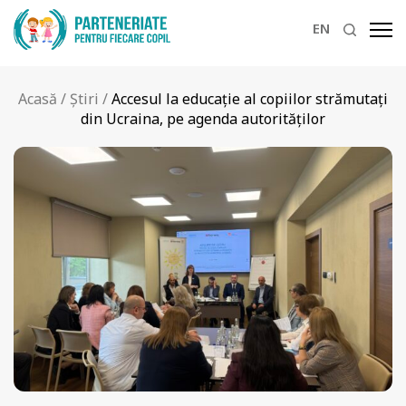
EN
Acasă
/
Știri
/
Accesul la educație al copiilor strămutați
din Ucraina, pe agenda autorităților