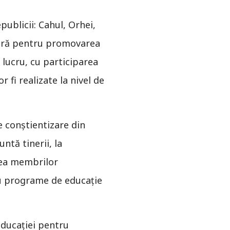
publicii: Cahul, Orhei,
itară pentru promovarea
e lucru, cu participarea
or fi realizate la nivel de
de conștientizare din
ntă tinerii, la
rtea membrilor
ntru programe de educație
educației pentru