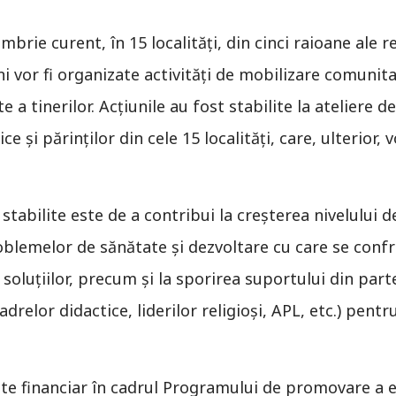
mbrie curent, în 15 localități, din cinci raioane ale re
ni vor fi organizate activități de mobilizare comun
 a tinerilor. Acțiunile au fost stabilite la ateliere d
ce și părinților din cele 15 localități, care, ulterior, v
r stabilite este de a contribui la creșterea nivelului 
blemelor de sănătate și dezvoltare cu care se confru
 soluțiilor, precum și la sporirea suportului din pa
cadrelor didactice, liderilor religioși, APL, etc.) pe
inute financiar în cadrul Programului de promovare a 