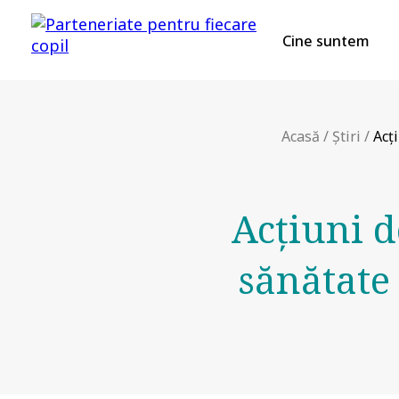
Cine suntem
Acasă
/
Știri
/
Acți
Acțiuni 
sănătate 