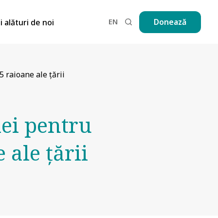
EN
Donează
ii alături de noi
5 raioane ale țării
ei pentru
 ale țării