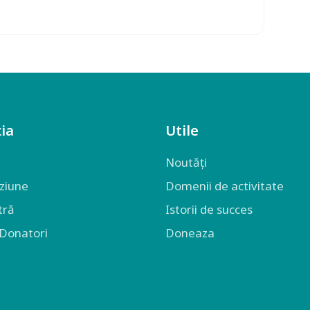
ia
Utile
Noutăți
iziune
Domenii de activitate
tră
Istorii de succes
 Donatori
Doneaza