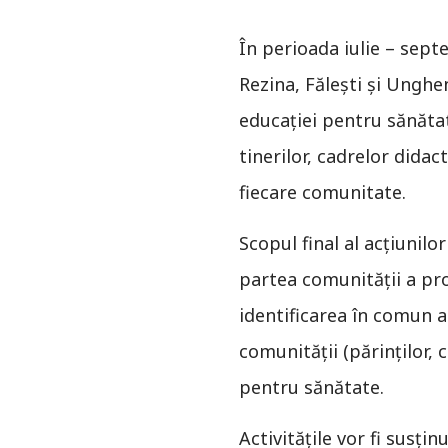
În perioada iulie – septe
Rezina, Făleşti şi Unghe
educației pentru sănătate
tinerilor, cadrelor didacti
fiecare comunitate.
Scopul final al acțiunilo
partea comunității a pro
identificarea în comun a
comunității (părinților, 
pentru sănătate.
Activitățile vor fi susț