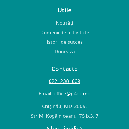
Utile
Noutăți
Domenii de activitate
Istorii de succes
Doneaza
Contacte
022 238 669
Email:
оffice@p4ec.md
Chişinău, MD-2009,
Str. M. Kogălniceanu, 75 b.3, 7
Adresa juridică: