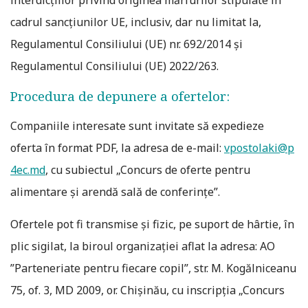
interdicțiilor privind originea mărfurilor stipulate în
cadrul sancțiunilor UE, inclusiv, dar nu limitat la,
Regulamentul Consiliului (UE) nr. 692/2014 și
Regulamentul Consiliului (UE) 2022/263.
Procedura de depunere a ofertelor:
Companiile interesate sunt invitate să expedieze
oferta în format PDF, la adresa de e-mail:
vpostolaki@p
4ec.md
, cu subiectul „Concurs de oferte pentru
alimentare și arendă sală de conferințe”.
Ofertele pot fi transmise și fizic, pe suport de hârtie, în
plic sigilat, la biroul organizației aflat la adresa: AO
”Parteneriate pentru fiecare copil”, str. M. Kogălniceanu
75, of. 3, MD 2009, or. Chișinău, cu inscripția „Concurs