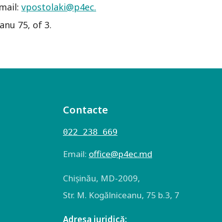
mail:
vpostolaki@p4ec.
anu 75, of 3.
Contacte
022 238 669
Email:
оffice@p4ec.md
Chişinău, MD-2009,
Str. M. Kogălniceanu, 75 b.3, 7
Adresa juridică: