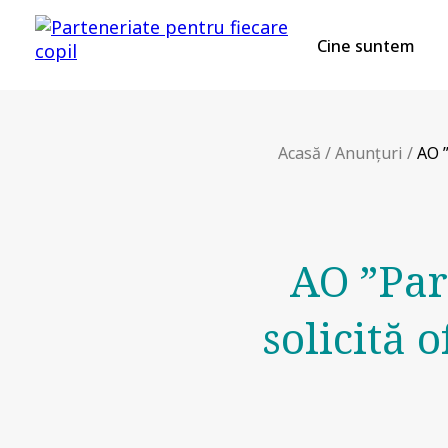
Cine suntem
Acasă
/
Anunțuri
/
AO ”
AO ”Par
solicită 