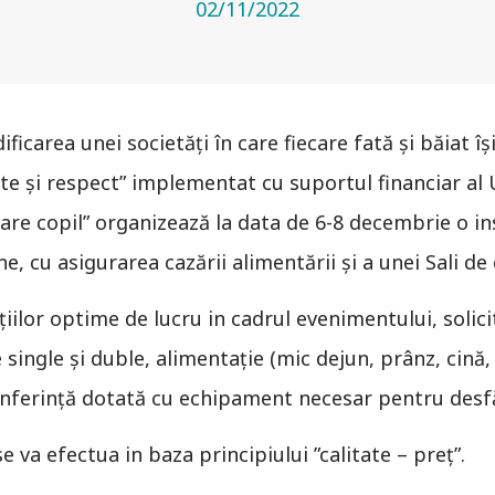
02/11/2022
ificarea unei societăți în care fiecare fată și băiat îș
 și respect” implementat cu suportul financiar al 
are copil” organizează la data de 6-8 decembrie o i
, cu asigurarea cazării alimentării și a unei Sali de
iilor optime de lucru in cadrul evenimentului, solic
single și duble, alimentație (mic dejun, prânz, cină,
conferință dotată cu echipament necesar pentru desfă
e va efectua in baza principiului ”calitate – preț”.