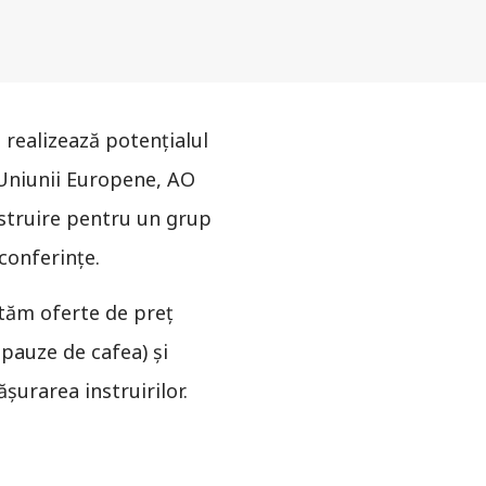
i realizează potențialul
Uniunii Europene, AO
nstruire pentru un grup
 conferințe.
ităm oferte de preţ
 pauze de cafea) și
șurarea instruirilor.