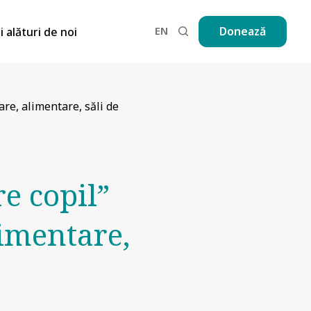
EN
Donează
ii alături de noi
are, alimentare, săli de
e copil”
limentare,