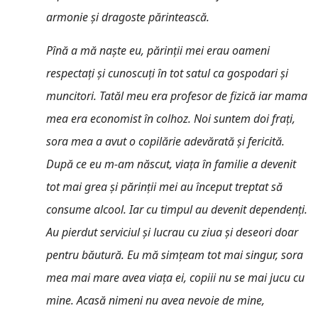
armonie şi dragoste părintească.
Pînă a mă naşte eu, părinţii mei erau oameni
respectaţi şi cunoscuţi în tot satul ca gospodari şi
muncitori. Tatăl meu era profesor de fizică iar mama
mea era economist în colhoz. Noi suntem doi fraţi,
sora mea a avut o copilărie adevărată şi fericită.
După ce eu m-am născut, viaţa în familie a devenit
tot mai grea şi părinţii mei au început treptat să
consume alcool. Iar cu timpul au devenit dependenţi.
Au pierdut serviciul şi lucrau cu ziua şi deseori doar
pentru băutură. Eu mă simţeam tot mai singur, sora
mea mai mare avea viaţa ei, copiii nu se mai jucu cu
mine. Acasă nimeni nu avea nevoie de mine,