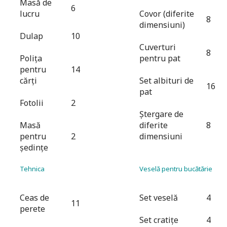
Masă de
6
lucru
Covor (diferite
8
dimensiuni)
Dulap
10
Cuverturi
8
Poliţa
pentru pat
pentru
14
cărţi
Set albituri de
16
pat
Fotolii
2
Ştergare de
Masă
diferite
8
pentru
2
dimensiuni
şedinţe
Tehnica
Veselă pentru bucătărie
Ceas de
Set veselă
4
11
perete
Set cratiţe
4