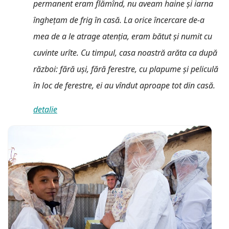
permanent eram flămînd, nu aveam haine şi iarna
îngheţam de frig în casă. La orice încercare de-a
mea de a le atrage atenţia, eram bătut şi numit cu
cuvinte urîte. Cu timpul, casa noastră arăta ca după
război: fără uşi, fără ferestre, cu plapume şi peliculă
în loc de ferestre, ei au vîndut aproape tot din casă.
detalie