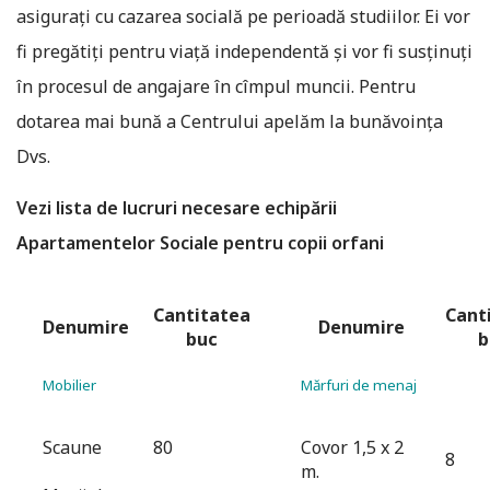
asiguraţi cu cazarea socială pe perioadă studiilor. Ei vor
fi pregătiţi pentru viaţă independentă şi vor fi susţinuţi
în procesul de angajare în cîmpul muncii. Pentru
dotarea mai bună a Centrului apelăm la bunăvoinţa
Dvs.
Vezi lista de lucruri necesare echipării
Apartamentelor Sociale pentru copii orfani
Cantitatea
Cant
Denumire
Denumire
buc
b
Mobilier
Mărfuri de menaj
Scaune
80
Covor 1,5 x 2
8
m.