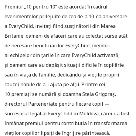
Premiul „10 pentru 10” este acordat în cadrul
evenimentelor prilejuite de cea de-a 10-ea aniversare
a EveryChild, invitaţi fiind susţinătorii din Marea
Britanie, oameni de afaceri care au colectat surse atât
de necesare beneficiarilor EveryChild, membri
ai echipelor din ţările în care EveryChild activează,
şi oameni care au depăşit situaţii dificile în copilărie
sau în viaţa de familie, dedicându-şi vieţile proprii
cauzei nobile de a-i ajuta pe alţii. Printre cei
10 premiaţi se numără şi doamna Stela Grigoraş,
directorul Parteneriate pentru fiecare copil —
succesorul legal al EveryChild în Moldova, cărei i-a fost
înmânat premiul pentru contribuţia în transformarea
vieţilor copiilor lipsiţi de îngrijire părintească.