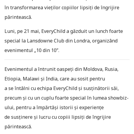
în transformarea vieţilor copiilor lipsiţi de îngrijire
părintească.
Luni, pe 21 mai, EveryChild a găzduit un lunch foarte
special la Lansdowne Club din Londra, organizând
evenimentul „10 din 10”.
Evenimentul a întrunit oaspeţi din Moldova, Rusia,
Etiopia, Malawi şi India, care au sosit pentru
a se întâlni cu echipa EveryChild şi susţinătorii săi,
precum şi cu un cuplu foarte special în lumea showbiz-
ului, pentru a împărtăşi istorii şi experienţe
de susţinere şi lucru cu copiii lipsiţi de îngrijire
părintească.