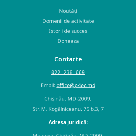
Noutăți
Domenii de activitate
Istorii de succes
Doneaza
Contacte
022 238 669
Email:
оffice@p4ec.md
Chişinău, MD-2009,
Str. M. Kogălniceanu, 75 b.3, 7
Adresa juridică:
Moldova, Chişinău, MD-2009,