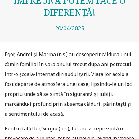
ÎMPREUNĂ PUTEM FACE O
DIFERENȚĂ!
20/04/2025
Egor, Andrei și Marina (n.s.) au descoperit căldura unui
cămin familial în vara anului trecut după ani petrecuți
într-o școală-internat din sudul țării. Viața lor acolo a
fost departe de atmosfera unei case, lipsindu-le un loc
propriu unde să se simtă în siguranță și iubiți,
marcându-i profund prin absența căldurii părintești și
a sentimentului de acasă.
Pentru tatăl lor, Sergiu (n.s.), fiecare zi reprezintă o
provocare de a le oferi tot ce au nevoie, având în vedere