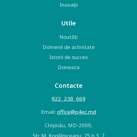
Inovații
Utile
Noutăți
Domenii de activitate
Istorii de succes
Doneaza
Contacte
022 238 669
Email:
оffice@p4ec.md
Chişinău, MD-2009,
Str. M. Kogălniceanu, 75 b.3, 7