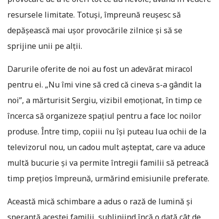
resursele limitate. Totuși, împreună reușesc să
depășească mai ușor provocările zilnice și să se
sprijine unii pe alții.
Darurile oferite de noi au fost un adevărat miracol
pentru ei. „Nu îmi vine să cred că cineva s-a gândit la
noi”, a mărturisit Sergiu, vizibil emoționat, în timp ce
încerca să organizeze spațiul pentru a face loc noilor
produse. Între timp, copiii nu își puteau lua ochii de la
televizorul nou, un cadou mult așteptat, care va aduce
multă bucurie și va permite întregii familii să petreacă
timp prețios împreună, urmărind emisiunile preferate.
Această mică schimbare a adus o rază de lumină și
speranță acestei familii, subliniind încă o dată cât de