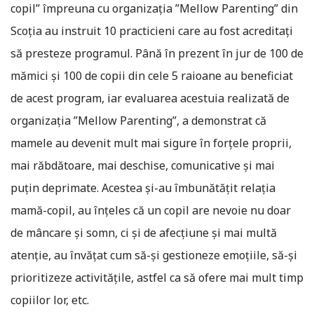
copil” împreuna cu organizația ”Mellow Parenting” din
Scoţia au instruit 10 practicieni care au fost acreditați
să presteze programul. Până în prezent în jur de 100 de
mămici și 100 de copii din cele 5 raioane au beneficiat
de acest program, iar evaluarea acestuia realizată de
organizația ”Mellow Parenting”, a demonstrat că
mamele au devenit mult mai sigure în forțele proprii,
mai răbdătoare, mai deschise, comunicative şi mai
puțin deprimate. Acestea și-au îmbunătățit relația
mamă-copil, au înțeles că un copil are nevoie nu doar
de mâncare și somn, ci și de afecțiune și mai multă
atenție, au învățat cum să-și gestioneze emoțiile, să-și
prioritizeze activitățile, astfel ca să ofere mai mult timp
copiilor lor, etc.