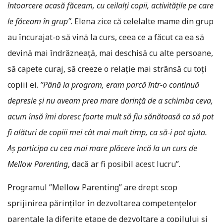
întoarcere acasă făceam, cu ceilalți copii, activitățile pe care
le făceam în grup”
. Elena zice că celelalte mame din grup
au încurajat-o să vină la curs, ceea ce a făcut ca ea să
devină mai îndrăzneață, mai deschisă cu alte persoane,
să capete curaj, să creeze o relație mai strânsă cu toți
copiii ei.
”Până la program, eram parcă într-o continuă
depresie și nu aveam prea mare dorință de a schimba ceva,
acum însă îmi doresc foarte mult să fiu sănătoasă ca să pot
fi alături de copiii mei cât mai mult timp, ca să-i pot ajuta.
Aș participa cu cea mai mare plăcere încă la un curs de
Mellow Parenting
, dacă ar fi posibil acest lucru”.
Programul ”Mellow Parenting” are drept scop
sprijinirea părinților în dezvoltarea competențelor
parentale la diferite etape de dezvoltare a copilului şi