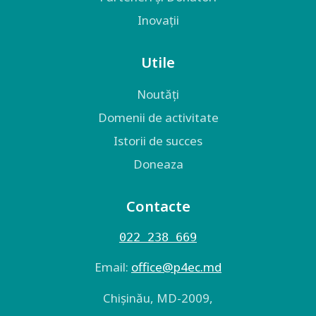
Inovații
Utile
Noutăți
Domenii de activitate
Istorii de succes
Doneaza
Contacte
022 238 669
Email:
оffice@p4ec.md
Chişinău, MD-2009,