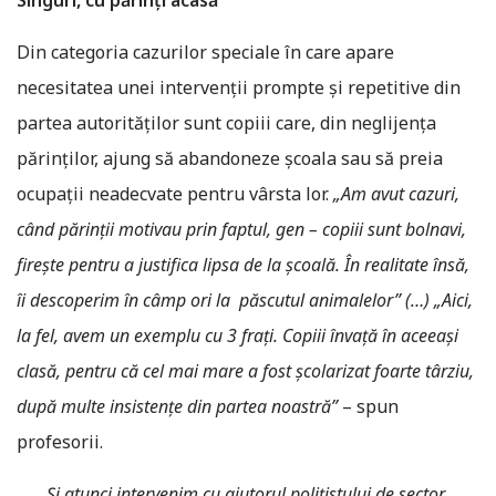
Singuri, cu părinți acasă
Din categoria cazurilor speciale în care apare
necesitatea unei intervenții prompte și repetitive din
partea autorităților sunt copiii care, din neglijența
părinților, ajung să abandoneze școala sau să preia
ocupații neadecvate pentru vârsta lor.
„Am avut cazuri,
când părinții motivau prin faptul, gen – copiii sunt bolnavi,
fireşte pentru a justifica lipsa de la școală. În realitate însă,
îi descoperim în câmp ori la păscutul animalelor” (…) „Aici,
la fel, avem un exemplu cu 3 frați. Copiii învață în aceeași
clasă, pentru că cel mai mare a fost școlarizat foarte târziu,
după multe insistențe din partea noastră”
– spun
profesorii.
„ … Și atunci intervenim cu ajutorul polițistului de sector,