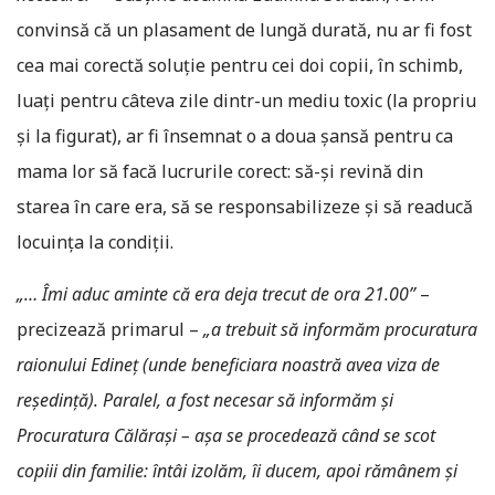
convinsă că un plasament de lungă durată, nu ar fi fost
cea mai corectă soluție pentru cei doi copii, în schimb,
luați pentru câteva zile dintr-un mediu toxic (la propriu
și la figurat), ar fi însemnat o a doua șansă pentru ca
mama lor să facă lucrurile corect: să-și revină din
starea în care era, să se responsabilizeze și să readucă
locuința la condiții.
„… Îmi aduc aminte că era deja trecut de ora 21.00”
–
precizează primarul –
„a trebuit să informăm procuratura
raionului Edineț (unde beneficiara noastră avea viza de
reședință).
Paralel, a fost necesar să informăm și
Procuratura Călărași – așa se procedează când se scot
copiii din familie: întâi izolăm, îi ducem, apoi rămânem și