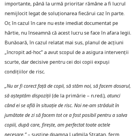
importante, până la urmă prioritar rămâne a fi lucrul
nemijlocit legat de soluționarea fiecărui caz în parte.
Or, în cazul în care nu este imediat documentat pe
hârtie, nu înseamnă că acest lucru se face în afara legii.
Bunăoară, în cazul relatat mai sus, planul de acțiuni
„încropit ad-hoc” a avut scopul de a asigura intervenții
scurte, dar decisive pentru cei doi copii expuși
condițiilor de risc.
„Nu ar fi corect față de copii, să stăm noi, să facem dosarul,
să așteptăm dispoziții
(de la primărie – n.red.)
, atunci
când ei se află în situație de risc. Noi ne-am străduit în
jumătate de zi să facem tot ce a fost posibil pentru a salva
copiii, după care, fireşte, am perfectat toate actele
necesare.”
– susține doamna Ludmila Stratan, ferm