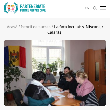
EN
Acasă
/
Istorii de succes
/
La faţa locului: s. Nișcani, r.
Călărași