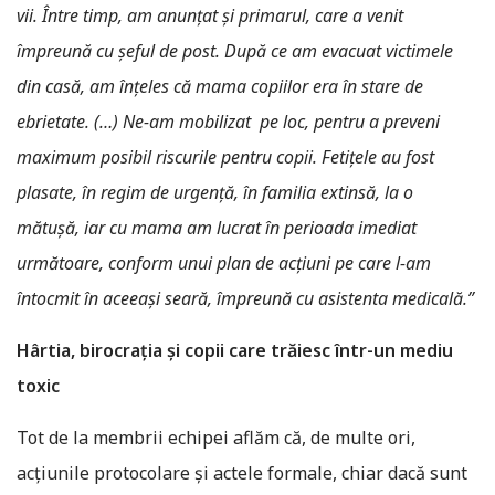
vii.
Între timp, am anunțat și primarul, care a venit
împreună cu șeful de post. După ce am evacuat victimele
din casă, am înțeles că mama copiilor era în stare de
ebrietate.
(…) Ne-am mobilizat pe loc, pentru a preveni
maximum posibil riscurile pentru copii. Fetițele au fost
plasate, în regim de urgență, în familia extinsă, la o
mătușă, iar cu mama am lucrat în perioada imediat
următoare, conform unui plan de acțiuni pe care l-am
întocmit în aceeași seară, împreună cu asistenta medicală.”
H
â
rtia, birocraţia şi copii care trăiesc într-un mediu
toxic
Tot de la membrii echipei aflăm că, de multe ori,
acțiunile protocolare și actele formale, chiar dacă sunt