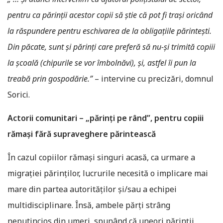
pentru ca părinții acestor copii să știe că pot fi trași oricând
la răspundere pentru eschivarea de la obligațiile părintești.
Din păcate, sunt și părinți care preferă să nu-şi trimită copiii
la școală (chipurile se vor îmbolnăvi), şi, astfel îi pun la
treabă prin gospodărie.”
– intervine cu precizări, domnul
Sorici.
Actorii comunitari – „părinți pe rând”, pentru copiii
rămași fără supraveghere părintească
În cazul copiilor rămași singuri acasă, ca urmare a
migrației părinților, lucrurile necesită o implicare mai
mare din partea autorităților și/sau a echipei
multidisciplinare. Însă, ambele părți strâng
neputincios din umeri, spunând că uneori părinții