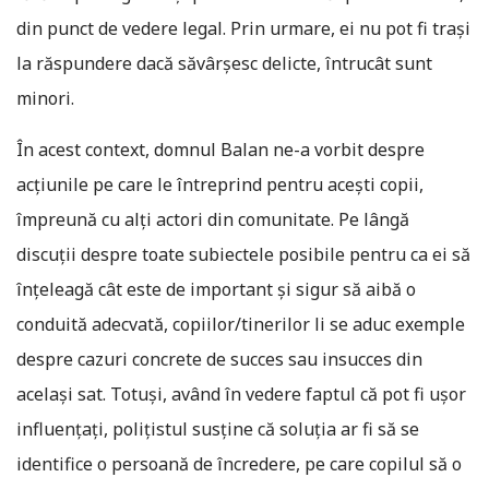
din punct de vedere legal. Prin urmare, ei nu pot fi trași
la răspundere dacă săvârșesc delicte, întrucât sunt
minori.
În acest context, domnul Balan ne-a vorbit despre
acțiunile pe care le întreprind pentru acești copii,
împreună cu alți actori din comunitate. Pe lângă
discuții despre toate subiectele posibile pentru ca ei să
înțeleagă cât este de important și sigur să aibă o
conduită adecvată, copiilor/tinerilor li se aduc exemple
despre cazuri concrete de succes sau insucces din
același sat. Totuși, având în vedere faptul că pot fi ușor
influențați, polițistul susține că soluția ar fi să se
identifice o persoană de încredere, pe care copilul să o