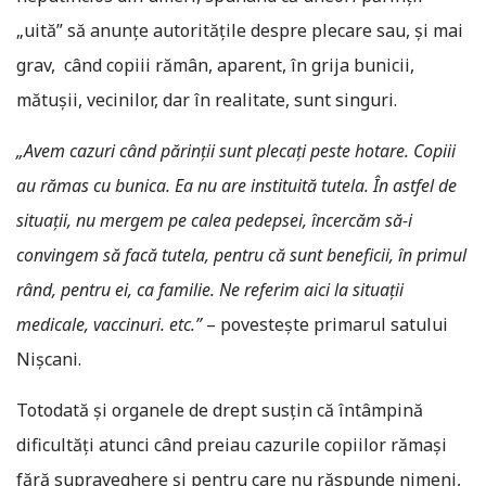
„uită” să anunțe autoritățile despre plecare sau, și mai
grav, când copiii rămân, aparent, în grija bunicii,
mătușii, vecinilor, dar în realitate, sunt singuri.
„Avem cazuri când părinții sunt plecați peste hotare. Copiii
au rămas cu bunica. Ea nu are instituită tutela. În astfel de
situații, nu mergem pe calea pedepsei, încercăm să-i
convingem să facă tutela, pentru că sunt beneficii, în primul
rând, pentru ei, ca familie. Ne referim aici la situații
medicale, vaccinuri. etc.”
– povestește primarul satului
Nișcani.
Totodată și organele de drept susțin că întâmpină
dificultăți atunci când preiau cazurile copiilor rămași
fără supraveghere și pentru care nu răspunde nimeni,