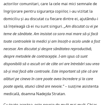
actorilor comunitari, care la cele mai mici semnale de
îngrijorare pentru siguranța copiilor, i-au vizitat la
domiciliu și au discutat cu fiecare dintre ei, ajutându-i
să înțeleagă că ei nu sunt singuri.
„Am discutat cu ei pe
teme de sănătate. Am insistat ca sora mai mare să-și facă
toate controalele la medici și am însoțit-o acolo unde a fost
necesar. Am discutat și despre sănătatea reproductivă,
despre metodele de contracepție. I-am spus că sunt
disponibilă să o ascult ori de câte ori are întrebări sau vrea
să-și mai facă alte controale. Este important să știe că are
alături pe cineva în care poate avea încredere și la care
poate apela, atunci când are nevoie.”
– susține asistenta
medicală, doamna Nadejda Stratan.
Cu toate acestea, este nevoie de mult mai mult. Chiar