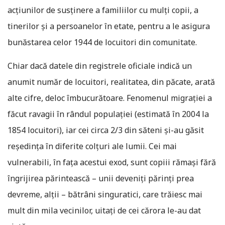
acțiunilor de susținere a familiilor cu mulţi copii, a
tinerilor și a persoanelor în etate, pentru a le asigura
bunăstarea celor 1944 de locuitori din comunitate.
Chiar dacă datele din registrele oficiale indică un
anumit număr de locuitori, realitatea, din păcate, arată
alte cifre, deloc îmbucurătoare. Fenomenul migrației a
făcut ravagii în rândul populației (estimată în 2004 la
1854 locuitori), iar cei circa 2/3 din săteni şi-au găsit
reşedinţa în diferite colțuri ale lumii. Cei mai
vulnerabili, în fața acestui exod, sunt copiii rămași fără
îngrijirea părintească – unii deveniți părinți prea
devreme, alţii – bătrâni singuratici, care trăiesc mai
mult din mila vecinilor, uitați de cei cărora le-au dat