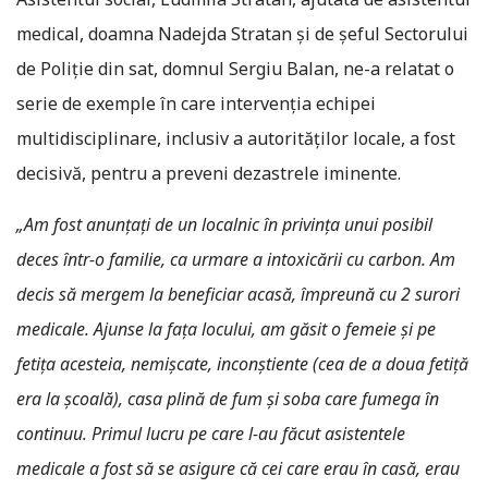
medical, doamna Nadejda Stratan și de șeful Sectorului
de Poliție din sat, domnul Sergiu Balan, ne-a relatat o
serie de exemple în care intervenția echipei
multidisciplinare, inclusiv a autorităților locale, a fost
decisivă, pentru a preveni dezastrele iminente.
„Am fost anunțați de un localnic în privința unui posibil
deces într-o familie, ca urmare a intoxicării cu carbon. Am
decis să mergem la beneficiar acasă, împreună cu 2 surori
medicale. Ajunse la fața locului, am găsit o femeie și pe
fetița acesteia, nemișcate, inconștiente (cea de a doua fetiță
era la școală), casa plină de fum și soba care fumega în
continuu. Primul lucru pe care l-au făcut asistentele
medicale a fost să se asigure că cei care erau în casă, erau