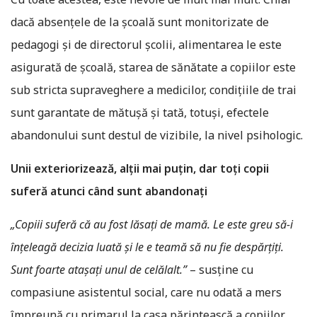
dacă absențele de la școală sunt monitorizate de
pedagogi și de directorul școlii, alimentarea le este
asigurată de școală, starea de sănătate a copiilor este
sub stricta supraveghere a medicilor, condițiile de trai
sunt garantate de mătușă și tată, totuși, efectele
abandonului sunt destul de vizibile, la nivel psihologic.
Unii exteriorizează, alţii mai puţin, dar toţi copii
suferă atunci când sunt abandonaţi
„Copiii suferă că au fost lăsați de mamă. Le este greu să-i
înțeleagă decizia luată și le e teamă să nu fie despărțiți.
Sunt foarte atașați unul de celălalt.”
– susține cu
compasiune asistentul social, care nu odată a mers
împreună cu primarul la casa părintească a copiilor,