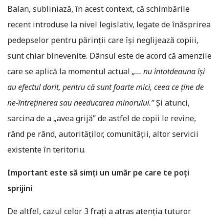
Balan, subliniază, în acest context, că schimbările
recent introduse la nivel legislativ, legate de înăsprirea
pedepselor pentru părinții care își neglijează copiii,
sunt chiar binevenite. Dânsul este de acord că amenzile
care se aplică la momentul actual
„… nu întotdeauna își
au efectul dorit, pentru că sunt foarte mici, ceea ce ține de
ne-întreținerea sau needucarea minorului.”
Și atunci,
sarcina de a „avea grijă” de astfel de copii le revine,
rând pe rând, autorităților, comunității, altor servicii
existente în teritoriu.
Important este să simţi un umăr pe care te poţi
sprijini
De altfel, cazul celor 3 frați a atras atenția tuturor