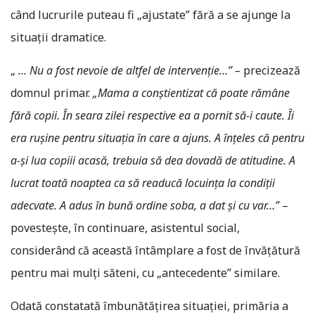
când lucrurile puteau fi „ajustate” fără a se ajunge la
situații dramatice.
„
… Nu a fost nevoie de altfel de intervenție…” –
precizează
domnul primar.
„Mama a conștientizat că poate rămâne
fără copii. În seara zilei respective ea a pornit să-i caute. Îi
era rușine pentru situația în care a ajuns. A înțeles că pentru
a-și lua copiii acasă, trebuia să dea dovadă de atitudine. A
lucrat toată noaptea ca să readucă locuința la condiții
adecvate. A adus în bună ordine soba, a dat și cu var…”
–
povestește, în continuare, asistentul social,
considerând că această întâmplare a fost de învățătură
pentru mai mulți săteni, cu „antecedente” similare.
Odată constatată îmbunătățirea situației, primăria a