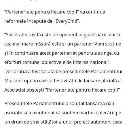
”Parteneriate pentru fiecare copil” va continua
reformele începute de „EveryChld”.
”Societatea civilă este un oponent al guvernării, dar în
cea mai mare măsură este şi un partener. Vom susţine
şi în continuare acest parteneriat pentru a atinge, cu
eforturi comune, obiectivele de interes naţional”.
Declaraţia a fost făcută de preşedintele Parlamentului
Marian Lupu în cadrul festivităţii de lansare oficială a
Asociaţiei obşteşti ”Parteneriate pentru fiecare copil”.
Preşedintele Parlamentului a salutat lansarea noii
asociaţii şi a menţionat că suntem martorii plecării pe
un drum de sine stătător a unui proiect autohton, ceea