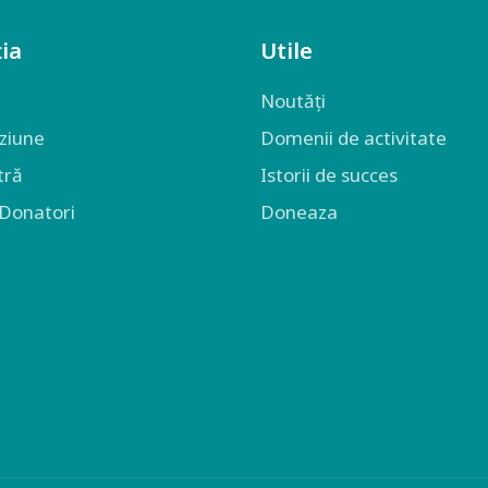
ia
Utile
Noutăți
iziune
Domenii de activitate
tră
Istorii de succes
 Donatori
Doneaza