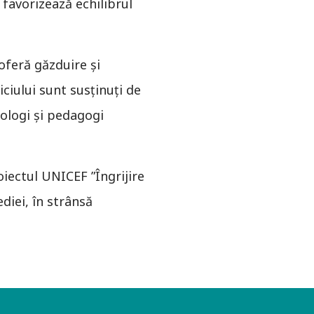
 favorizează echilibrul
 oferă găzduire și
viciului sunt susținuți de
hologi și pedagogi
oiectul UNICEF ”Îngrijire
diei, în strânsă