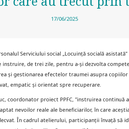
lor care au trecut prin
17/06/2025
onalul Serviciului social „Locuință socială asistată”
e instruire, de trei zile, pentru a-și dezvolta compet
ea și gestionarea efectelor traumei asupra copiilor ș
cvat, empatic și orientat spre recuperare.
uc, coordonator proiect PPFC, ”instruirea continuă 
ptat nevoilor reale ale beneficiarilor, în care acești
decvat. În cadrul atelierului, participanții învață să 