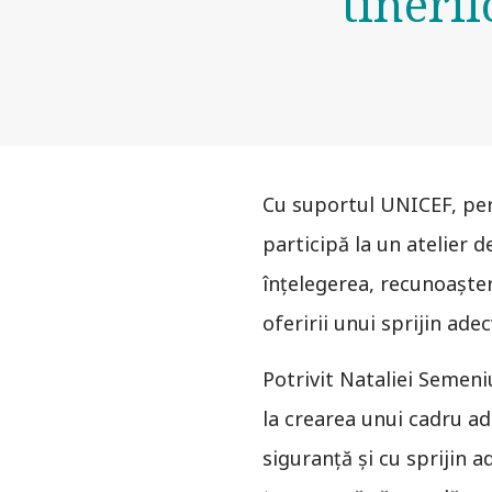
tineri
Cu suportul UNICEF, pers
participă la un atelier d
înțelegerea, recunoașter
oferirii unui sprijin ade
Potrivit Nataliei Semeni
la crearea unui cadru ada
siguranță și cu sprijin a