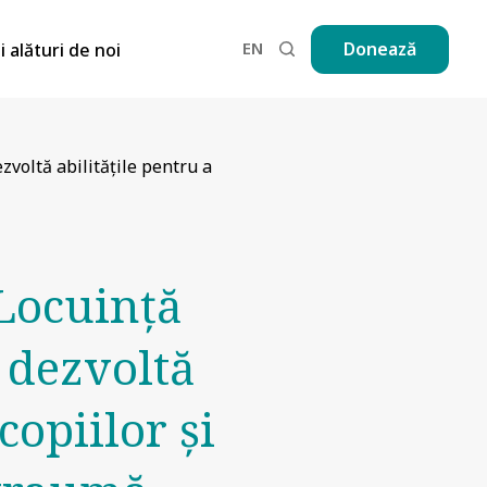
EN
Donează
ii alături de noi
zvoltă abilitățile pentru a
„Locuință
 dezvoltă
copiilor și