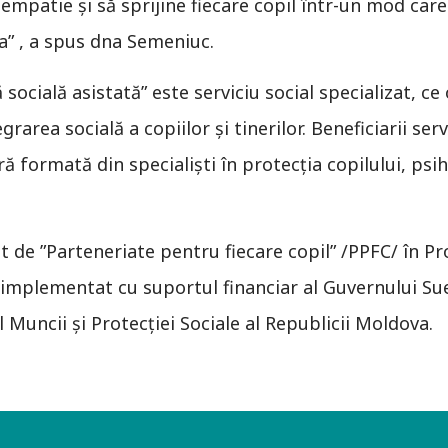
mpatie și să sprijine fiecare copil într-un mod care
a” , a spus dna Semeniuc.
ă socială asistată” este serviciu social specializat, ce
rarea socială a copiilor şi tinerilor. Beneficiarii ser
ră formată din specialiști în protecția copilului, psi
t de ”Parteneriate pentru fiecare copil” /PPFC/ în Pr
implementat cu suportul financiar al Guvernului Sue
 Muncii și Protecției Sociale al Republicii Moldova.