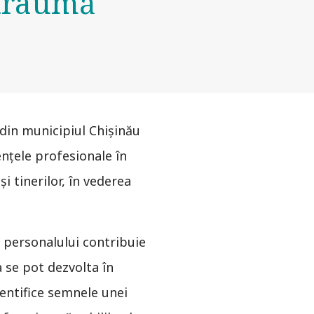
 traumă
 din municipiul Chișinău
ențele profesionale în
i tinerilor, în vederea
a personalului contribuie
a se pot dezvolta în
identifice semnele unei