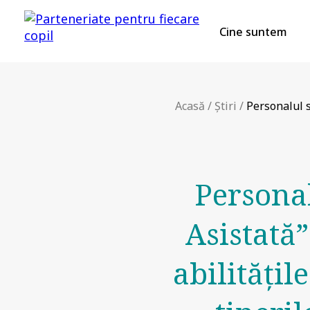
Cine suntem
Acasă
/
Știri
/
Personalul s
Personal
Asistată
abilitățil