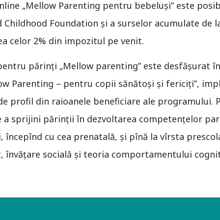
nline „Mellow Parenting pentru bebeluşi” este posibi
d Childhood Foundation şi a surselor acumulate de la
ea celor 2% din impozitul pe venit.
entru părinţi „Mellow parenting” este desfăşurat î
ow Parenting – pentru copii sănătoşi şi fericiţi”, i
 de profil din raioanele beneficiare ale programului
 a sprijini părinții în dezvoltarea competențelor par
, începînd cu cea prenatală, şi pînă la vîrsta presco
, învăţare socială și teoria comportamentului cognit