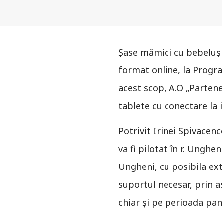
Şase mămici cu bebeluşi 
format online, la Progr
acest scop, A.O „Partene
tablete cu conectare la 
Potrivit Irinei Spivacen
va fi pilotat în r. Unghe
Ungheni, cu posibila ext
suportul necesar, prin as
chiar şi pe perioada pa