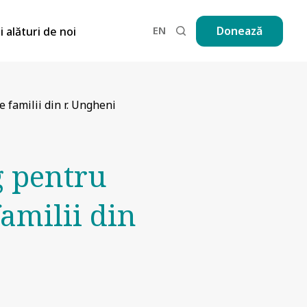
EN
Donează
ii alături de noi
familii din r. Ungheni
 pentru
familii din