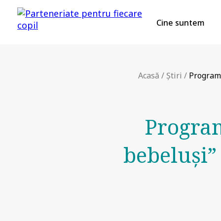
Cine suntem
Acasă
/
Știri
/
Programu
Progra
bebeluşi” 