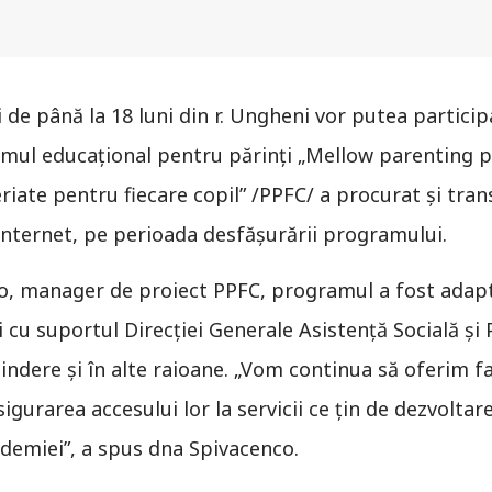
de până la 18 luni din r. Ungheni vor putea participa
amul educaţional pentru părinţi „Mellow parenting p
riate pentru fiecare copil” /PPFC/ a procurat şi trans
internet, pe perioada desfăşurării programului.
co, manager de proiect PPFC, programul a fost adapt
ni cu suportul Direcţiei Generale Asistenţă Socială şi 
indere şi în alte raioane. „Vom continua să oferim fa
igurarea accesului lor la servicii ce ţin de dezvoltare
ndemiei”, a spus dna Spivacenco.