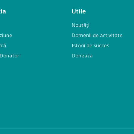
ia
Utile
Noutăți
iziune
Domenii de activitate
tră
Istorii de succes
 Donatori
Doneaza