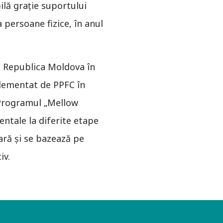
lă graţie suportului
 persoane fizice, în anul
n Republica Moldova în
mplementat de PPFC în
. Programul „Mellow
entale la diferite etape
lară şi se bazează pe
iv.