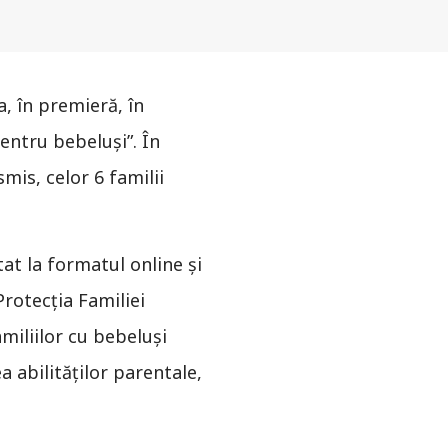
, în premieră, în
entru bebeluşi”. În
mis, celor 6 familii
at la formatul online şi
Protecţia Familiei
miliilor cu bebeluşi
a abilităților parentale,