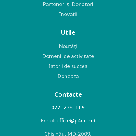
Parteneri și Donatori
Inovații
Utile
Noutăți
Domenii de activitate
Istorii de succes
Doneaza
Contacte
022 238 669
Email:
оffice@p4ec.md
Chişinău, MD-2009,