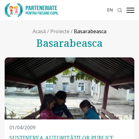
EN
Acasă
/
Proiecte
/
Basarabeasca
Basarabeasca
01/04/2009
SUSŢINEREA AUTORITĂŢILOR PUBLICE