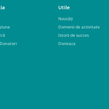
ia
Utile
Noutăți
iziune
Domenii de activitate
tră
Istorii de succes
 Donatori
Doneaza