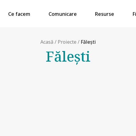
Ce facem
Comunicare
Resurse
F
Acasă
/
Proiecte
/
Făleşti
Făleşti