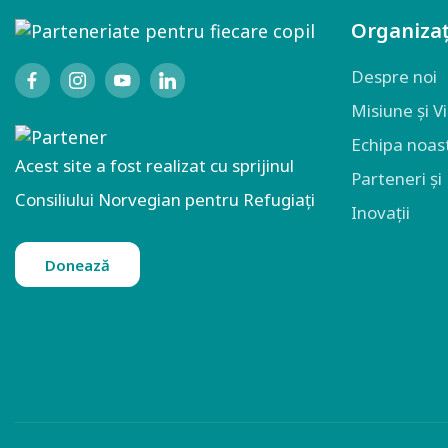
Organizaț
Despre noi
Misiune și V
Echipa noas
Acest site a fost realizat cu sprijinul
Parteneri și
Consiliului Norvegian pentru Refugiați
Inovații
Donează