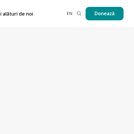
EN
Donează
ii alături de noi