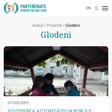
EN
Acasă
/
Proiecte
/
Glodeni
Glodeni
01/04/2009
SUSŢINEREA AUTORITĂŢILOR PUBLICE