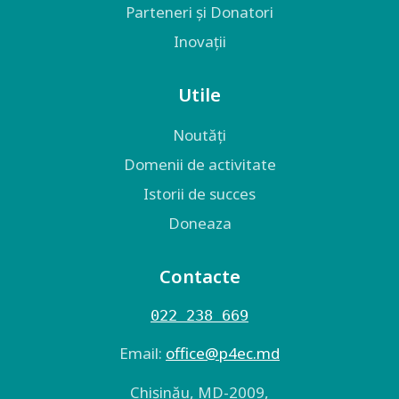
Parteneri și Donatori
Inovații
Utile
Noutăți
Domenii de activitate
Istorii de succes
Doneaza
Contacte
022 238 669
Email:
оffice@p4ec.md
Chişinău, MD-2009,