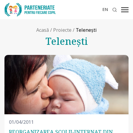
EN
Acasă
/
Proiecte
/
Teleneşti
Teleneşti
01/04/2011
REORGANIZAREA ŞCOLII-INTERNAT DIN