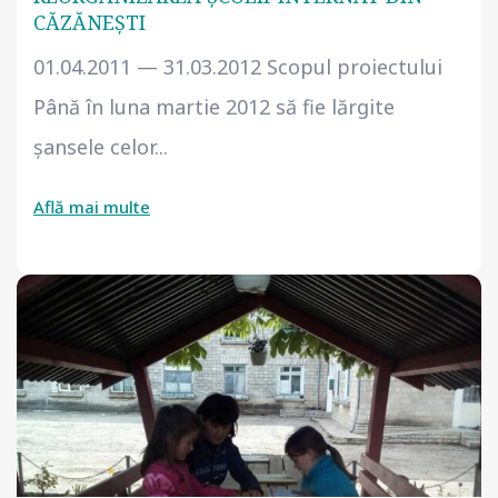
CĂZĂNEŞTI
01.04.2011 — 31.03.2012 Scopul proiectului
Până în luna martie 2012 să fie lărgite
şansele celor...
Află mai multe