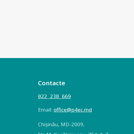
Contacte
022 238 669
Email:
оffice@p4ec.md
Chişinău, MD-2009,