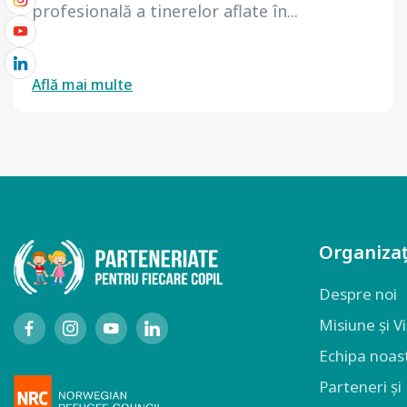
profesională a tinerelor aflate în...
Află mai multe
Organizaț
Despre noi
Misiune și V
Echipa noas
Parteneri și