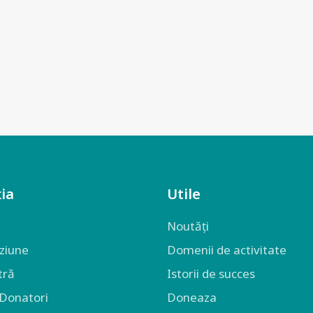
ia
Utile
Noutăți
iziune
Domenii de activitate
tră
Istorii de succes
 Donatori
Doneaza