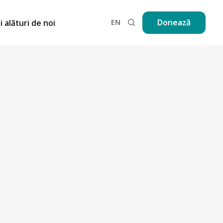
EN
Donează
ii alături de noi