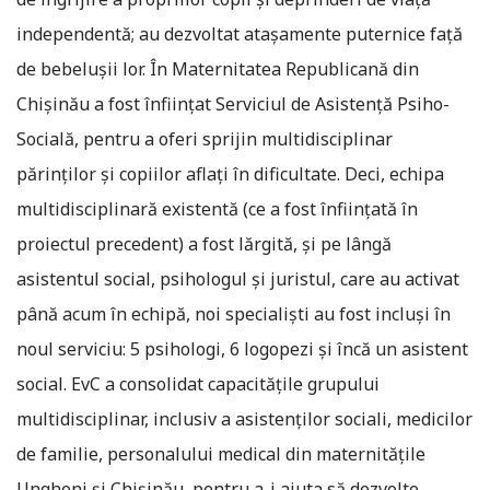
independentă; au dezvoltat ataşamente puternice faţă
de bebeluşii lor. În Maternitatea Republicană din
Chişinău a fost înfiinţat Serviciul de Asistenţă Psiho-
Socială, pentru a oferi sprijin multidisciplinar
părinţilor şi copiilor aflaţi în dificultate. Deci, echipa
multidisciplinară existentă (ce a fost înfiinţată în
proiectul precedent) a fost lărgită, şi pe lângă
asistentul social, psihologul şi juristul, care au activat
până acum în echipă, noi specialişti au fost incluşi în
noul serviciu: 5 psihologi, 6 logopezi şi încă un asistent
social. EvC a consolidat capacităţile grupului
multidisciplinar, inclusiv a asistenţilor sociali, medicilor
de familie, personalului medical din maternităţile
Ungheni şi Chişinău, pentru a-i ajuta să dezvolte