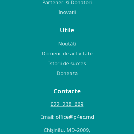
Parteneri și Donatori
Inovații
Utile
Noutăți
Domenii de activitate
Istorii de succes
Doneaza
Contacte
022 238 669
Email:
оffice@p4ec.md
Chişinău, MD-2009,