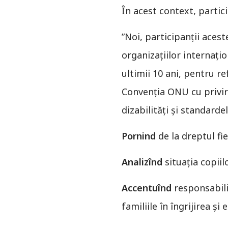
În acest context, partici
”Noi, participanții acest
organizațiilor internațio
ultimii 10 ani, pentru r
Convenția ONU cu privire
dizabilități și standard
Pornind
de la dreptul fie
Analizînd
situația copiil
Accentuînd
responsabilit
familiile în îngrijirea și