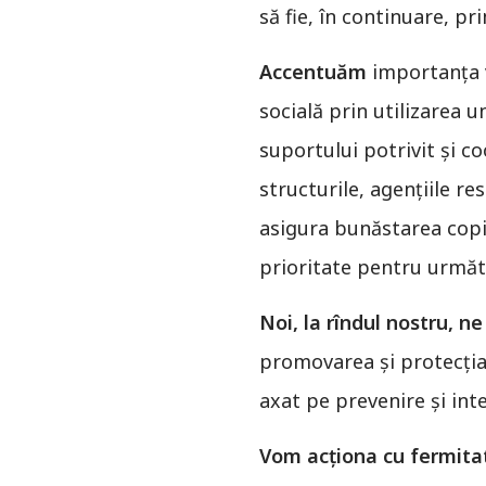
să fie, în continuare, pr
Accentuăm
importanța va
socială prin utilizarea u
suportului potrivit şi co
structurile, agențiile re
asigura bunăstarea copilu
prioritate pentru următ
Noi, la rîndul nostru,
promovarea şi protecția 
axat pe prevenire și int
Vom acționa cu fermita