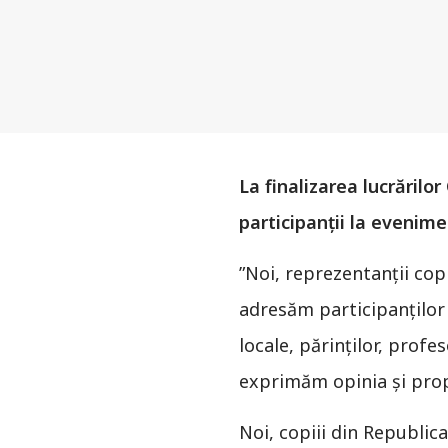
La finalizarea lucrărilo
participanţii la evenim
”Noi, reprezentanţii cop
adresăm participanţilor l
locale, părinţilor, profe
exprimăm opinia şi propu
Noi, copiii din Republic