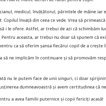
icianul, medicul, învăţătorul, părintele de mâine iar 
t. Copilul învaţă din ceea ce vede. Vrea să primească
să i le ofere. Astfel, ar trebui de azi că schimbăm lu
m. Pentru aceasta, ar trebui nu doar să spunem că ex
entru ca să oferim șansa fiecărui copil de a crește î
 ca să ne implicăm în continuare și să promovăm res
tă nu le putem face de unii singuri, ci doar sprijini
usținerea dumneavoastră şi avem certitudinea că ne-o
u a avea familii puternice și copii fericiți acasă!