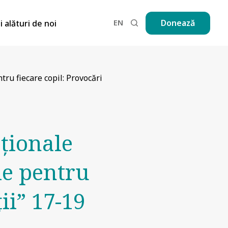
EN
Donează
ii alături de noi
tru fiecare copil: Provocări
ționale
ie pentru
ii” 17-19