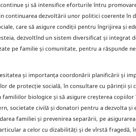
continue și să intensifice eforturile întru promovar
in continuarea dezvoltării unor politici coerente în 
ociale, care să asigure condiții pentru îngrijirea și ed
steia, dezvoltînd un sistem diversificat şi integrat de
zate pe familie și comunitate, pentru a răspunde ne
sitatea şi importanța coordonării planificării şi impl
or de protecție socială, în consultare cu părinţii şi c
amiliilor biologice şi să asigure creșterea copiilor 
, societate civilă şi donatori pentru a dezvolta şi 
area familiei şi prevenirea separării, pe asigurarea î
articular a celor cu dizabilități şi de vîrstă fragedă, 