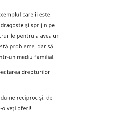
exemplul care îi este
 dragoste şi sprijin pe
crurile pentru a avea un
istă probleme, dar să
ntr-un mediu familial.
pectarea drepturilor
ndu-ne reciproc și, de
 veţi oferi!