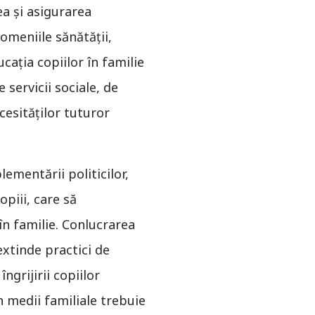
ea şi asigurarea
domeniile sănătății,
ucația copiilor în familie
 servicii sociale, de
cesităților tuturor
ementării politicilor,
opiii, care să
în familie. Conlucrarea
extinde practici de
ngrijirii copiilor
în medii familiale trebuie