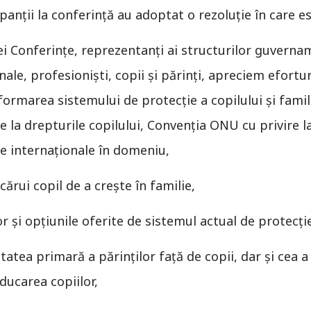
panții la conferință au adoptat o rezoluție în care es
ei Conferințe, reprezentanți ai structurilor guvername
nale, profesioniști, copii și părinți, apreciem efortu
eformarea sistemului de protecție a copilului și famil
 la drepturile copilului, Convenția ONU cu privire l
ele internaționale în domeniu,
cărui copil de a crește în familie,
or și opțiunile oferite de sistemul actual de protecție
atea primară a părinților față de copii, dar și cea a 
 educarea copiilor,