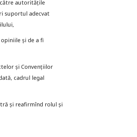
către autoritățile
ri suportul adecvat
lului,
piniile și de a fi
elor și Convențiilor
dată, cadrul legal
tră și reafirmînd rolul şi