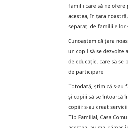
familii care să ne ofere 
acestea, în ţara noastră
separaţi de familiile lor 
Cunoaştem că ţara noast
un copil să se dezvolte a
de educaţie, care să se ba
de participare.
Totodată, ştim că s-au fă
și copiii să se întoarcă 
copiii; s-au creat servic
Tip Familial, Casa Comunit
acestea, au mai rămas în