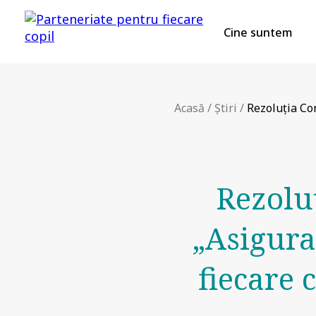
Cine suntem
Acasă
/
Știri
/
Rezoluția Con
Rezolu
„Asigura
fiecare 