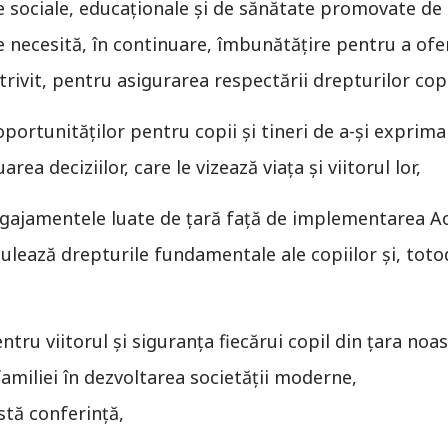
le sociale, educaționale și de sănătate promovate de 
le necesită, în continuare, îmbunătățire pentru a ofe
rivit, pentru asigurarea respectării drepturilor copi
portunităților pentru copii și tineri de a-și exprima o
uarea deciziilor, care le vizează viața și viitorul lor,
ajamentele luate de țară față de implementarea Act
pulează drepturile fundamentale ale copiilor și, toto
ntru viitorul și siguranța fiecărui copil din țara noas
familiei în dezvoltarea societății moderne,
stă conferință,