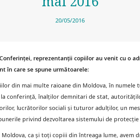
mai 2016
20/05/2016
r Conferinţei, reprezentanții copiilor au venit cu o a
ent în care se spune următoarele:
iilor din mai multe raioane din Moldova, în numele tu
a conferinţă, înalţilor demnitari de stat, autorităţil
sorilor, lucrătorilor sociali şi tuturor adulţilor, un m
nerile privind dezvoltarea sistemului de protecţie a
a Moldova, ca şi toţi copiii din întreaga lume, avem 