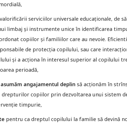
imordială,
lorificării serviciilor universale educaţionale, de s
nui limbaj şi instrumente unice în identificarea timpu
ordonat copiilor şi familiilor care au nevoie. Eficient
sponsabile de protecția copilului, sau care interacţi
lui şi a acționa în interesul superior al copilului tr
oarea perioadă,
 ne asumăm angajamentul deplin
să acționăm în strîn
drepturilor copiilor prin dezvoltarea unui sistem de
ervenție timpurie,
te
pentru ca dreptul copilului la familie să devină n