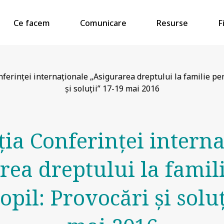
Ce facem
Comunicare
Resurse
F
ferinței internaționale „Asigurarea dreptului la familie pen
şi soluții” 17-19 mai 2016
ția Conferinței interna
rea dreptului la famil
copil: Provocări şi soluț