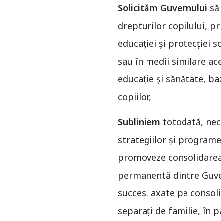
Solicităm Guvernului
să 
drepturilor copilului, pr
educației și protecției s
sau în medii similare ace
educație şi sănătate, ba
copiilor,
Subliniem
totodată, nece
strategiilor şi programel
promoveze consolidarea f
permanentă dintre Guvern
succes, axate pe consolid
separaţi de familie, în p