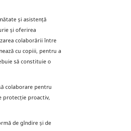
ănătate şi asistenţă
rie şi oferirea
izarea colaborării între
onează cu copiii, pentru a
ebuie să constituie o
să colaborare pentru
 protecție proactiv,
ormă de gîndire şi de