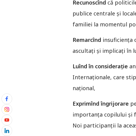
Recunoscînd
că politici
publice centrale și loca
familiei la momentul pot
Remarcînd
insuficiența o
ascultați și implicați în l
Luînd în considerație
ang
Internaționale, care sti
național,
Exprimînd îngrijorare
pe
importanța copilului și 
Noi participanții la acea