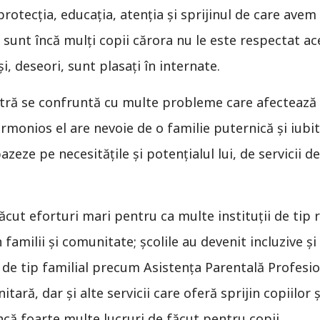
protecţia, educaţia, atenţia şi sprijinul de care avem
, sunt încă mulţi copii cărora nu le este respectat ac
şi, deseori, sunt plasaţi în internate.
ră se confruntă cu multe probleme care afectează vi
rmonios el are nevoie de o familie puternică şi iubito
zeze pe necesităţile şi potenţialul lui, de servicii de 
cut eforturi mari pentru ca multe instituții de tip re
în familii și comunitate; școlile au devenit incluzive ș
ii de tip familial precum Asistența Parentală Profesi
ară, dar și alte servicii care oferă sprijin copiilor și
că foarte multe lucruri de făcut pentru copii.