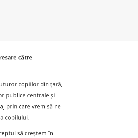
dresare către
turor copiilor din ţară,
or publice centrale şi
esaj prin care vrem să ne
 copilului.
dreptul să creştem în