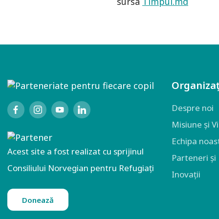
sursa
Timpul.md
Organizaț
Despre noi
Misiune și V
Echipa noas
Acest site a fost realizat cu sprijinul
Parteneri și
Consiliului Norvegian pentru Refugiați
Inovații
Donează