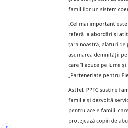
familiilor un sistem coer
„Cel mai important este 
referă la abordări şi ati
ţara noastră, alături de 
asumarea demnităţii per
care îl aduce pe lume şi
„Parteneriate pentru Fie
Astfel, PPFC susţine fam
familie şi dezvoltă serv
pentru acele familii car
protejează copiii de abu