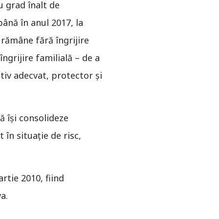
u grad înalt de
 până în anul 2017, la
 rămâne fără îngrijire
îngrijire familială – de a
ativ adecvat, protector şi
ă îşi consolideze
t în situaţie de risc,
rtie 2010, fiind
a.