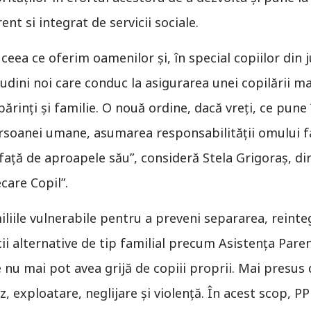
ent si integrat de servicii sociale.
ceea ce oferim oamenilor şi, în special copiilor din 
tudini noi care conduc la asigurarea unei copilării mai
părinţi şi familie. O nouă ordine, dacă vreţi, ce pune
soanei umane, asumarea responsabilităţii omului faţ
 faţă de aproapele său”, consideră Stela Grigoraș, dir
care Copil”.
iliile vulnerabile pentru a preveni separarea, reinteg
icii alternative de tip familial precum Asistenţa Pare
e nu mai pot avea grijă de copiii proprii. Mai presus
z, exploatare, neglijare şi violenţă. În acest scop, 