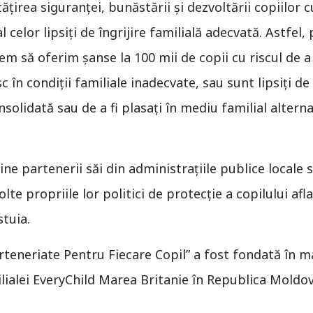
ţirea siguranţei, bunăstării şi dezvoltării copiilor c
l celor lipsiţi de îngrijire familială adecvată. Astfel,
em să oferim şanse la 100 mii de copii cu riscul de a
c în condiţii familiale inadecvate, sau sunt lipsiţi de 
solidată sau de a fi plasaţi în mediu familial altern
e partenerii săi din administraţiile publice locale s
olte propriile lor politici de protecţie a copilului afla
stuia.
teneriate Pentru Fiecare Copil” a fost fondată în ma
lialei EveryChild Marea Britanie în Republica Moldov