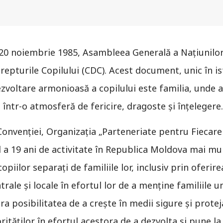
a 20 noiembrie 1985, Asambleea Generală a Naţiunilo
Drepturile Copilului (CDC). Acest document, unic în i
voltare armonioasă a copilului este familia, unde a
 într-o atmosferă de fericire, dragoste şi înţelegere.
onvenţiei, Organizaţia „Parteneriate pentru Fiecare 
 a 19 ani de activitate în Republica Moldova mai mu
copiilor separaţi de familiile lor, inclusiv prin oferir
trale şi locale în efortul lor de a menţine familiile 
ora posibilitatea de a creşte în medii sigure şi prot
rităţilor în efortul acestora de a dezvolta şi pune la 