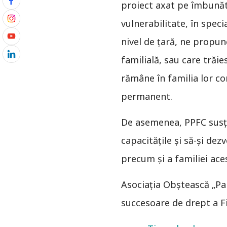
proiect axat pe îmbunătă
vulnerabilitate, în specia
nivel de ţară, ne propun
familială, sau care trăies
rămâne în familia lor con
permanent.
De asemenea, PPFC susţin
capacităţile şi să-şi dezv
precum şi a familiei ace
Asociaţia Obştească „Par
succesoare de drept a Fi