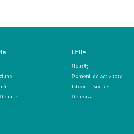
ia
Utile
Noutăți
iziune
Domenii de activitate
tră
Istorii de succes
 Donatori
Doneaza