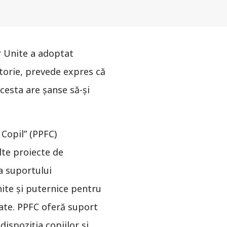
r Unite a adoptat
storie, prevede expres că
cesta are şanse să-şi
Copil” (PPFC)
lte proiecte de
ea suportului
unite şi puternice pentru
ejate. PPFC oferă suport
dispoziţia copiilor şi