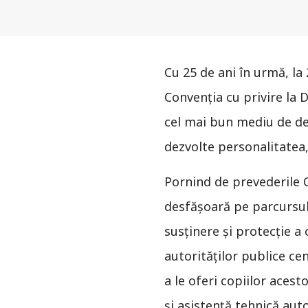
Cu 25 de ani în urmă, l
Convenţia cu privire la 
cel mai bun mediu de dez
dezvolte personalitatea,
Pornind de prevederile C
desfăşoară pe parcursul
susţinere şi protecţie a 
autorităţilor publice cen
a le oferi copiilor acest
şi asistenţă tehnică auto