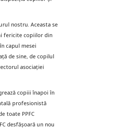
jurul nostru. Aceasta se
 fericite copiilor din
 în capul mesei
ă de sine, de copilul
ectorul asociației
rează copiii înapoi în
ntală profesionistă
 de toate PPFC
PPFC desfăşoară un nou