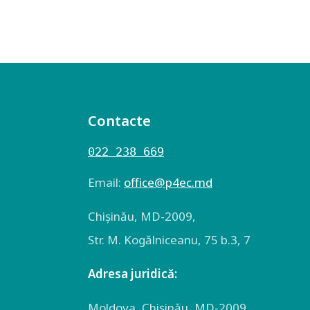
Contacte
022 238 669
Email:
оffice@p4ec.md
Chişinău, MD-2009,
Str. M. Kogălniceanu, 75 b.3, 7
Adresa juridică:
Moldova, Chişinău, MD-2009,