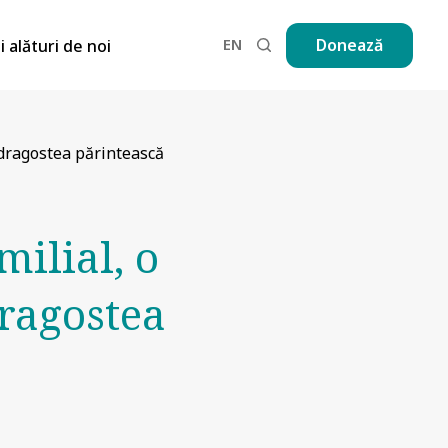
EN
Donează
ii alături de noi
e dragostea părintească
milial, o
dragostea