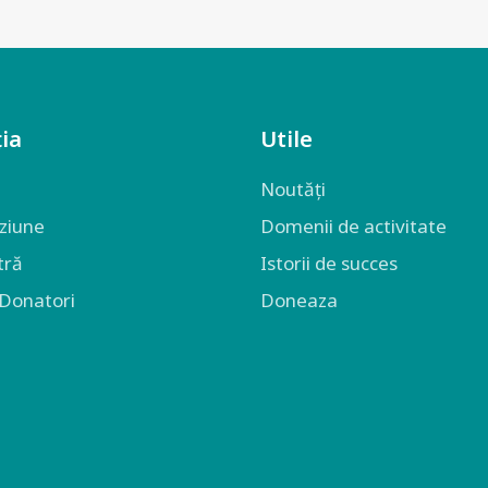
ia
Utile
Noutăți
iziune
Domenii de activitate
tră
Istorii de succes
 Donatori
Doneaza