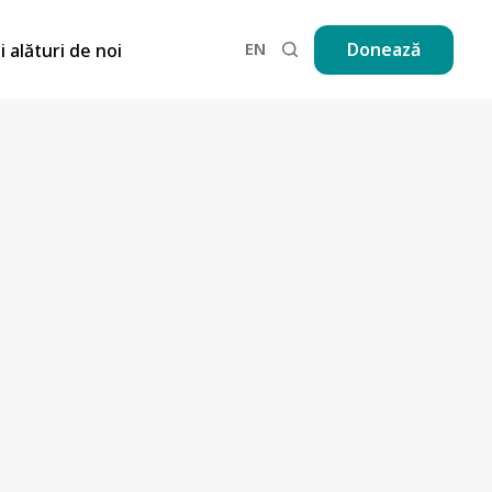
EN
Donează
ii alături de noi