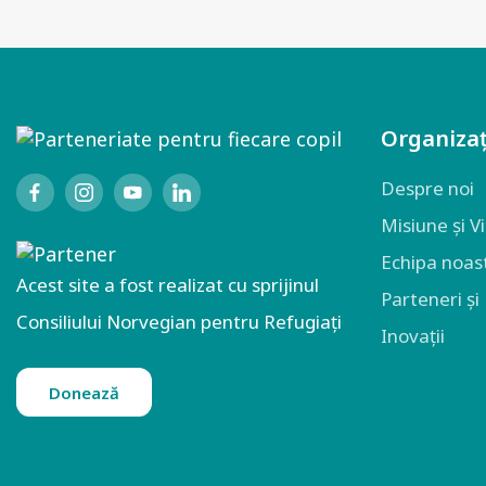
Organizaț
Despre noi
Misiune și V
Echipa noas
Acest site a fost realizat cu sprijinul
Parteneri și
Consiliului Norvegian pentru Refugiați
Inovații
Donează