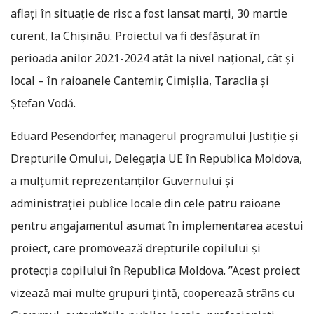
aflaţi în situaţie de risc a fost lansat marţi, 30 martie
curent, la Chişinău. Proiectul va fi desfăşurat în
perioada anilor 2021-2024 atât la nivel naţional, cât şi
local – în raioanele Cantemir, Cimişlia, Taraclia şi
Ştefan Vodă.
Eduard Pesendorfer, managerul programului Justiție și
Drepturile Omului, Delegația UE în Republica Moldova,
a mulțumit reprezentanților Guvernului și
administrației publice locale din cele patru raioane
pentru angajamentul asumat în implementarea acestui
proiect, care promovează drepturile copilului și
protecția copilului în Republica Moldova. ”Acest proiect
vizează mai multe grupuri țintă, cooperează strâns cu