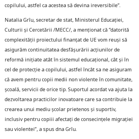
copilului, astfel ca acestea să devina ireversibile”.
Natalia Grîu, secretar de stat, Ministerul Educației,
Culturii și Cercetării /MECC/, a menționat că ”datorită
complexității proiectului finanțat de UE vom reuși să
asigurăm continuitatea desfășurării acțiunilor de
reformă inițiate atât în sistemul educațional, cât şi în
cel de protecție a copilului, astfel încât sa ne asiguram
că avem pentru copii medii non violente în comunitate,
școală, servicii de orice tip. Suportul acordat va ajuta la
dezvoltarea practicilor inovatoare care sa contribuie la
crearea unui mediu școlar prietenos şi suportiv,
inclusiv pentru copiii afectați de consecințele migrației
sau violentei”, a spus dna Grîu.