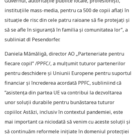
Guvernul, autoritățile publice locale, profesioniști,
instituțiile mass-media, pentru ca 500 de copii aflați în
situație de risc din cele patru raioane să fie protejați și
să se afle în siguranță în familia și comunitatea lor”, a
subliniat dl Pesendorfer.
Daniela Mămăligă, director AO „Parteneriate pentru
fiecare copil” /PPFC/, a mulțumit tuturor partenerilor
pentru deschidere și Uniunii Europene pentru suportul
financiar și încrederea acordată PPFC, subliniind că
”asistenţa din partea UE va contribui la dezvoltarea
unor soluții durabile pentru bunăstarea tuturor
copiilor. Astăzi, inclusiv în contextul pandemiei, este
mai important ca niciodată să venim cu aceste soluții și
să continuăm reformele inițiate în domeniul protecției