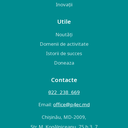
Inovații
Utile
Noutăți
Domenii de activitate
Istorii de succes
Doneaza
Contacte
022 238 669
Email:
оffice@p4ec.md
Chişinău, MD-2009,
Str. M. Kogălniceanu, 75 b.3, 7