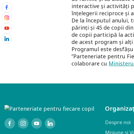
interactive și activități
înțelegerii reciproce și 
De la începutul anului, 
părinți și 45 de copii d
de copii participă la ac
de acest program și alți 
Programul este desfășur
”Parteneriate pentru Fie
colaborare cu
Ministerul
Organizaț
Despre noi
Misiune și V