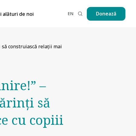
EN
Donează
ii alături de noi
 să construiască relații mai
nire!” –
ărinți să
e cu copiii