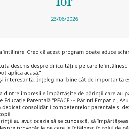
lor
23/06/2026
 întâlnire. Cred că acest program poate aduce schimb
uta deschis despre dificultățile pe care le întâlnesc 
pot aplica acasă.”
 și interesantă. Înțeleg mai bine cât de importantă
 dintre impresiile împărtășite de părinții care au p
 Educație Parentală ”PEACE -– Părinți Empatici, Asum
m dedicat consolidării competențelor parentale și dezv
copii.
ărinții au avut ocazia să se cunoască, să împărtășeas
despre provocările pe care le întâlnesc în rolul de păr