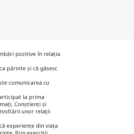
ări pozitive în relația
ca părinte și că găsesc
 este comunicarea cu
articipat la prima
ați, Conștienți și
oltării unor relații
că experiențe din viața
inte. Prin exerciții