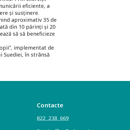
unicării eficiente, a
ere și susținere.
unind aproximativ 35 de
tă din 10 părinți și 20
mează să să beneficieze
opii”, implementat de
i Suediei, în strânsă
Contacte
022 238 669