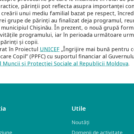
 practice, părinții pot reflecta asupra importanței com
a creării unui mediu familial bazat pe respect, încred
trei grupe de părinți au finalizat deja programul, re
in municipiul Chișinău. În prezent, o nouă grupă forma
tivitățile programului, iar în perioada următoare ur
părinți și copii.
at în Proiectul
UNICEF
„Îngrijire mai bună pentru c
care Copil” (PPFC) cu suportul financiar al Guvernulu
 Muncii și Protecţiei Sociale al Republicii Moldova
.
ia
Utile
Noutăți
iziune
Domenii de activitate