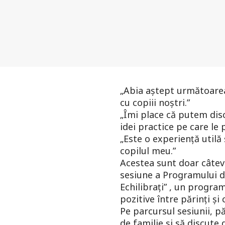
„Abia aștept următoarea
cu copiii noștri.”
„Îmi place că putem disc
idei practice pe care le 
„Este o experiență utilă
copilul meu.”
Acestea sunt doar câteva
sesiune a Programului de
Echilibrați” , un progra
pozitive între părinți și 
Pe parcursul sesiunii, p
de familie și să discute 