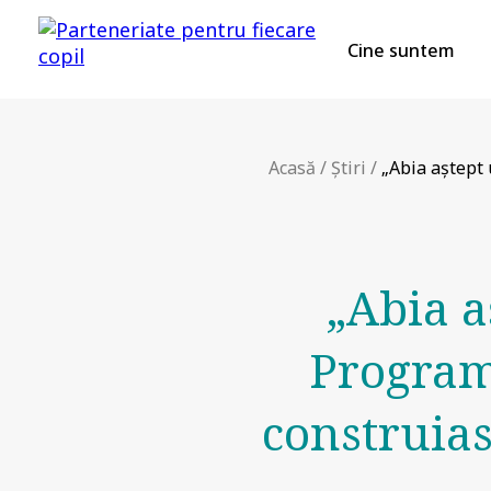
Cine suntem
Acasă
/
Știri
/
„Abia aștept 
„Abia a
Programu
construias