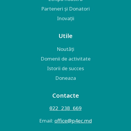
Parteneri și Donatori
Inovații
Utile
Noutăți
Domenii de activitate
Istorii de succes
Doneaza
Contacte
022 238 669
Email:
оffice@p4ec.md