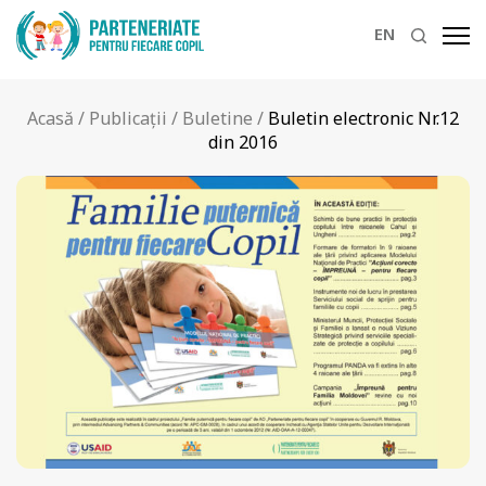
EN
Acasă
/
Publicații
/
Buletine
/
Buletin electronic Nr.12
din 2016