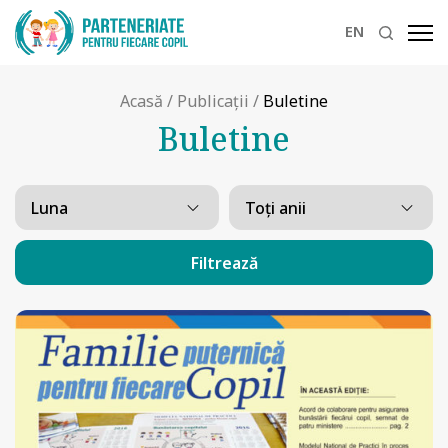
EN
Acasă
/
Publicații
/
Buletine
Buletine
Filtrează