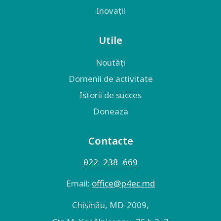
Inovații
Utile
Noutăți
Domenii de activitate
Istorii de succes
Doneaza
Contacte
022 238 669
Email:
оffice@p4ec.md
Chişinău, MD-2009,