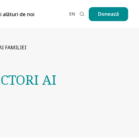
EN
Donează
ii alături de noi
I FAMILIEI
CTORI AI