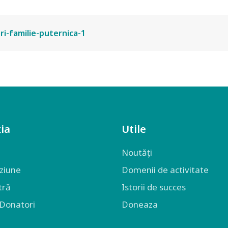
ri-familie-puternica-1
ia
Utile
Noutăți
iziune
Domenii de activitate
tră
Istorii de succes
 Donatori
Doneaza