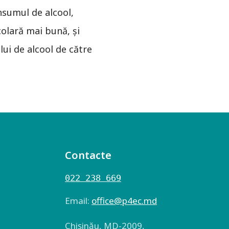
nsumul de alcool,
colară mai bună, şi
ui de alcool de către
Contacte
022 238 669
Email:
оffice@p4ec.md
Chişinău, MD-2009,