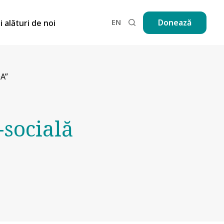
EN
Donează
ii alături de noi
A”
-socială