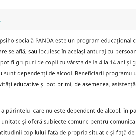
A
 psiho-socială PANDA este un program educațional 
care se află, sau locuiesc în același anturaj cu perso
pot fi grupuri de copii cu vârsta de la 4 la 14 ani și
nu sunt dependenți de alcool. Beneficiarii programu
ivități educative și pot primi, de asemenea, asistență
a părintelui care nu este dependent de alcool, în par
e unitate și oferă subiecte comune pentru comunica
udinii copilului faţă de propria situaţie şi faţă de 