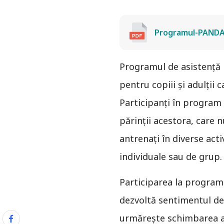
Programul-PAND
Programul de asistență
pentru copiii și adulții 
Participanți în program 
părinții acestora, care 
antrenați în diverse act
individuale sau de grup.
Participarea la program 
dezvoltă sentimentul d
urmăreşte schimbarea atit