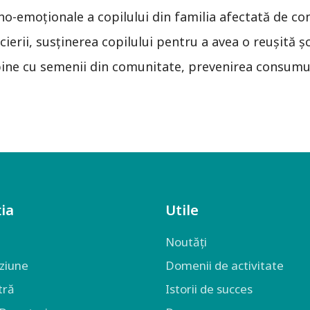
ho-emoţionale a copilului din familia afectată de co
erii, susţinerea copilului pentru a avea o reuşită ş
bine cu semenii din comunitate, prevenirea consumul
ia
Utile
Noutăți
iziune
Domenii de activitate
tră
Istorii de succes