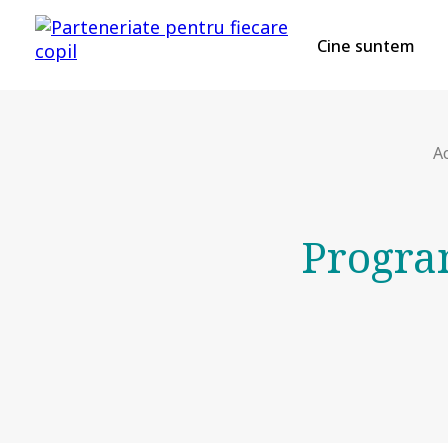
Cine suntem
A
Program