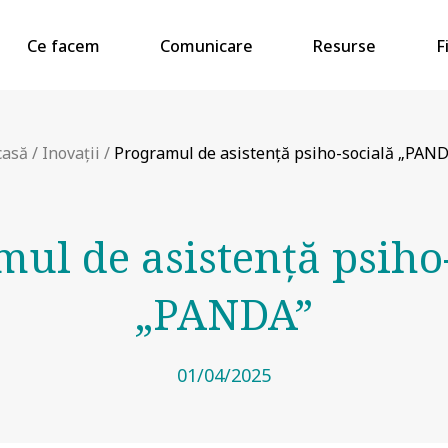
Ce facem
Comunicare
Resurse
F
casă
/
Inovații
/
Programul de asistență psiho-socială „PAND
ul de asistență psiho
„PANDA”
01/04/2025