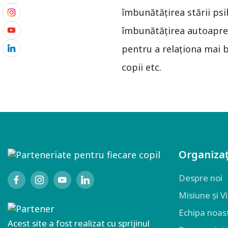
îmbunătăţirea stării psi
îmbunătăţirea autoapreci
pentru a relaţiona mai 
copii etc.
Organizaț
Despre noi
Misiune și V
Echipa noas
Acest site a fost realizat cu sprijinul