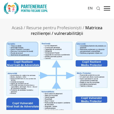
EN
Acasă
/
Resurse pentru Profesioniști
/
Matricea
rezilienței / vulnerabilității